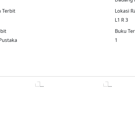
 Terbit
Lokasi R
L1 R 3
bit
Buku Ter
 Pustaka
1