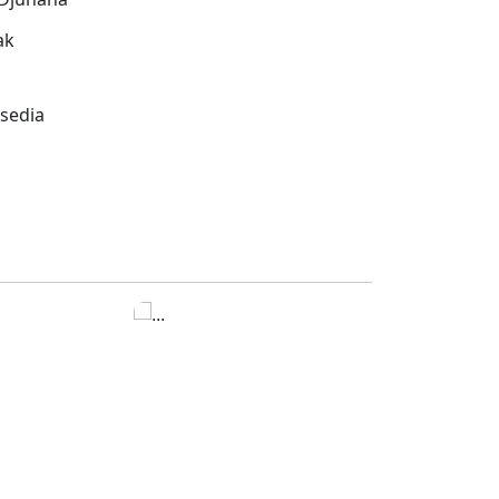
ak
sedia