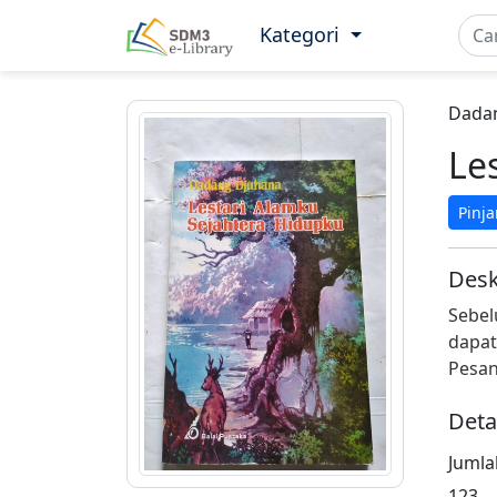
Kategori
Dada
Le
Pinj
Desk
Sebel
dapat
Pesan
Deta
Juml
123