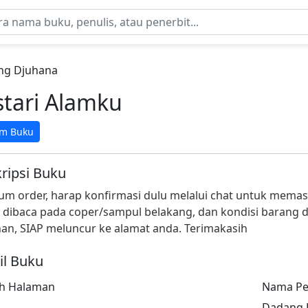
ng Djuhana
stari Alamku
am Buku
ripsi Buku
um order, harap konfirmasi dulu melalui chat untuk memast
 dibaca pada coper/sampul belakang, dan kondisi barang da
an, SIAP meluncur ke alamat anda. Terimakasih
il Buku
ah Halaman
Nama Pe
Dadang 